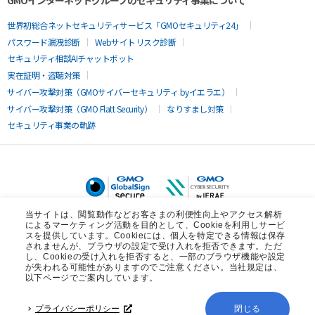
GMOインターネットグループのセキュリティ事業について
世界初総合ネットセキュリティサービス「GMOセキュリティ24」
パスワード漏洩診断
Webサイトリスク診断
セキュリティ相談AIチャットボット
実在証明・盗聴対策
サイバー攻撃対策（GMOサイバーセキュリティ byイエラエ）
サイバー攻撃対策（GMO Flatt Security）
なりすまし対策
セキュリティ事業の軌跡
当サイトは、閲覧動作などお客さまの利便性向上やアクセス解析
によるマーケティング活動を目的として、Cookieを利用しサービ
スを提供しています。Cookieには、個人を特定できる情報は保存
されませんが、ブラウザの設定で受け入れを拒否できます。ただ
し、Cookieの受け入れを拒否すると、一部のブラウザ機能や設定
が失われる可能性がありますのでご注意ください。当社規定は、
以下ページでご案内しています。
無料診断
プライバシーポリシー
閉じる