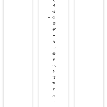
整
備
保
管
デ
ー
タ
の
最
適
化
を
標
準
運
用
へ