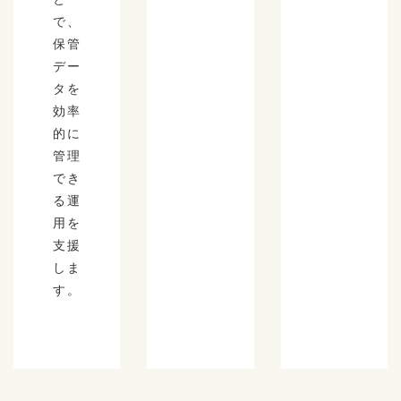
で、
保管
デー
タを
効率
的に
管理
でき
る運
用を
支援
しま
す。