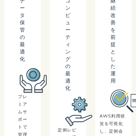
デ
コ
継
ー
ン
続
タ
ピ
改
保
ュ
善
管
ー
を
の
テ
前
最
ィ
提
適
ン
と
化
グ
し
の
た
最
運
適
用
化
プレ
ミア
ムサ
AWS利用状
ポー
況を可視化
トで
定例レビ
し、定例会
管理