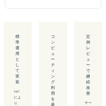
標
コ
定
準
ン
例
運
ピ
レ
用
ュ
ビ
と
ー
ュ
し
テ
ー
て
ィ
で
実
ン
継
装
グ
続
利
改
IaC
用
善
によ
を
サー
り
最