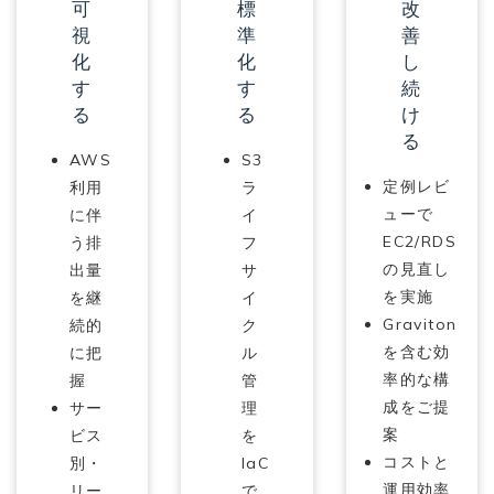
可
標
改
視
準
善
化
化
し
す
す
続
る
る
け
る
AWS
S3
定例レビ
利用
ラ
ューで
に伴
イ
EC2/RDS
う排
フ
の見直し
出量
サ
を実施
を継
イ
Graviton
続的
ク
を含む効
に把
ル
率的な構
握
管
成をご提
サー
理
案
ビス
を
コストと
別・
IaC
運用効率
リー
で