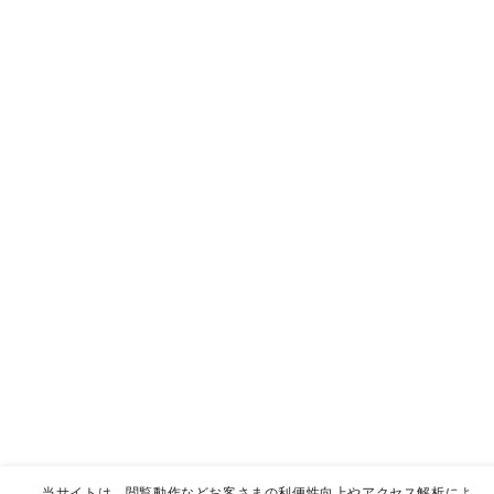
当サイトは、閲覧動作などお客さまの利便性向上やアクセス解析によ