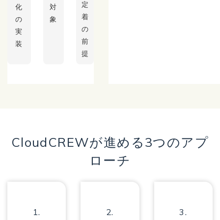
定
化
対
着
の
象
の
実
前
装
提
CloudCREWが進める3つのアプ
ローチ
1.
2.
3.