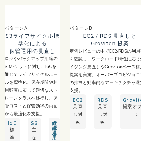
パターンA
パターンB
S3ライフサイクル標
EC2 / RDS 見直しと
準化による
Graviton 提案
保管運用の見直し
定例レビューの中でEC2/RDSの利
ログやバックアップ用途の
を確認し、ワークロード特性に応じ
S3バケットに対し、IaCを
イジング見直しやGravitonベース
通じてライフサイクルルー
提案を実施。オーバープロビジョニ
ルを標準化。保存期間や利
の抑制と効率的なアーキテクチャ選
用頻度に応じて適切なスト
支援。
レージクラスへ移行し、保
EC2
RDS
Gravit
管コストと保管効率の両面
見直
見直
提案オ
から最適化を支援。
し対
し対
ョン
象
象
IaC
S3
継
続
標
主
運
用
準
な