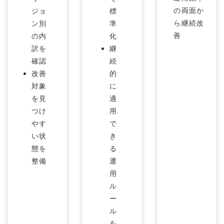
の両面か
ジョ
標
ら継続改
ン別
準
善
の内
化
訳を
継
確認
続
改善
的
対象
に
を見
適
つけ
用
やす
で
い状
き
態を
る
整備
運
用
ル
ー
ル
を