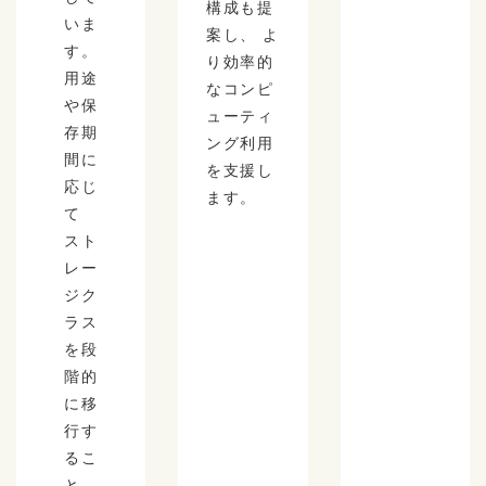
構成も提
いま
案し、 よ
す。
り効率的
用途
なコンピ
や保
ューティ
存期
ング利用
間に
を支援し
応じ
ます。
て
スト
レー
ジク
ラス
を段
階的
に移
行す
るこ
と