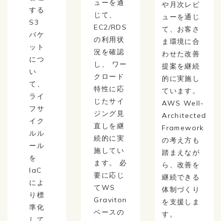
ューを通
や月次レビ
する
じて、
ューを通じ
S3
EC2/RDS
て、お客さ
バケ
の利用状
ま環境に合
ット
況を確認
わせた改善
につ
し、 ワー
提案を継続
い
クロード
的に実施し
て、
特性に応
ています。
ライ
じたサイ
AWS Well-
フサ
ジング見
Architected
イク
直しを継
Framework
ルル
続的に実
の考え方も
ール
施してい
踏まえなが
を
ます。 必
ら、改善を
IaC
要に応じ
継続できる
によ
てWS
体制づくり
り標
Graviton
を支援しま
準化
ベースの
す。
して