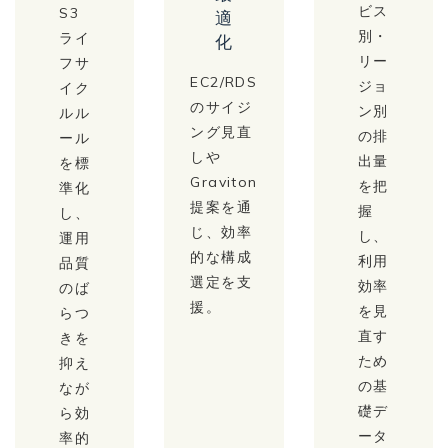
ビス
S3
適
別・
ライ
化
リー
フサ
EC2/RDS
ジョ
イク
のサイジ
ン別
ルル
ング見直
の排
ール
しや
出量
を標
Graviton
を把
準化
提案を通
握
し、
じ、効率
し、
運用
的な構成
利用
品質
選定を支
効率
のば
援。
を見
らつ
直す
きを
ため
抑え
の基
なが
礎デ
ら効
ータ
率的