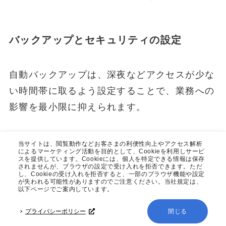
バックアップとセキュリティの設定
自動バックアップは、深夜などアクセスが少な
い時間帯に取るよう設定することで、業務への
影響を最小限に抑えられます。
また、バックアップ保持期間は最大35日まで
当サイトは、閲覧動作などお客さまの利便性向上やアクセス解析
によるマーケティング活動を目的として、Cookieを利用しサービ
設定できるため、要件に応じて適切な期間を設
スを提供しています。Cookieには、個人を特定できる情報は保存
されませんが、ブラウザの設定で受け入れを拒否できます。ただ
定しましょう。
重要な作業（システム更新な
し、Cookieの受け入れを拒否すると、一部のブラウザ機能や設定
が失われる可能性がありますのでご注意ください。当社規定は、
ど）の前には、必ず手動でスナップショットを
以下ページでご案内しています。
取得
してください。
プライバシーポリシー
閉じる