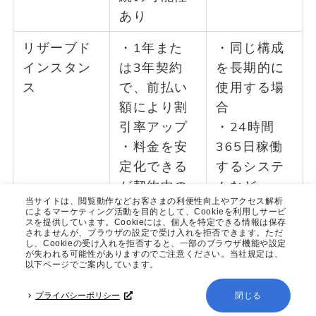
あり
リザーブド
・1年また
・同じ構成
インスタン
は3年契約
を長期的に
ス
で、前払い
使用する場
額により割
合
引率アップ
・24時間
・料金を安
365日稼働
定化できる
するシステ
が契約中の
ムなど
当サイトは、閲覧動作などお客さまの利便性向上やアクセス解析
変更・解約
によるマーケティング活動を目的として、Cookieを利用しサービ
が困難
スを提供しています。Cookieには、個人を特定できる情報は保存
されませんが、ブラウザの設定で受け入れを拒否できます。ただ
し、Cookieの受け入れを拒否すると、一部のブラウザ機能や設定
スポット イ
・空きリソ
バッチ処
が失われる可能性がありますのでご注意ください。当社規定は、
以下ページでご案内しています。
ンスタンス
ースを大幅
理、検証環
割引で提供
境など、停
プライバシーポリシー
閉じる
・最大90％
止されても