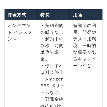
課金方式
特長
用途
オンデマン
・契約期間
短期間の利
ド インスタ
の縛りなし
用、開発や
ンス
・起動中の
テスト用環
み秒／時間
境、一時的
単位で課
な需要があ
金。
るキャンペ
・停止すれ
ーンなど
ば料金停止
・Amazon
EBS ボリュ
ームなど、
一部課金継
続の可能性